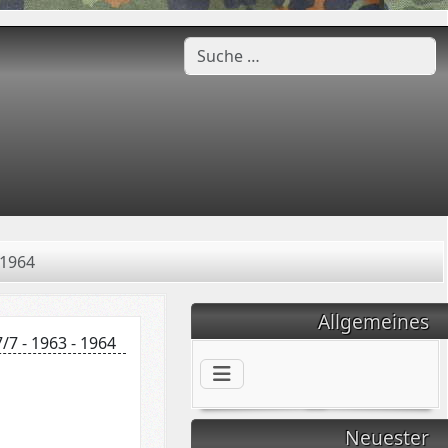
Suchen
 1964
Allgemeines
/7 - 1963 - 1964
Neuester