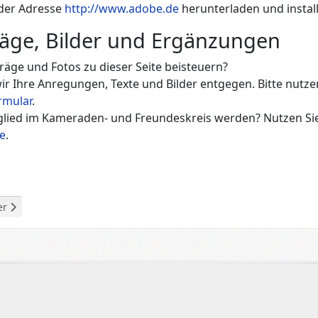
 der Adresse
http://www.adobe.de
herunterladen und instal
räge, Bilder und Ergänzungen
räge und Fotos zu dieser Seite beisteuern?
 Ihre Anregungen, Texte und Bilder entgegen. Bitte nutze
rmular
.
glied im Kameraden- und Freundeskreis werden? Nutzen Sie
e
.
g: Patenschaft - 5 Linie Regiment
ster Beitrag: Ausbildungskompanie 7/7
er