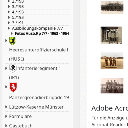
2./193
3./193
4./193
5./193
3./191
Ausbildungskompanie 7/7
Fotos Ausb.Kp 7/7 - 1963 - 1964
Heeresunteroffizierschule I
(HUS I)
Infanterieregiment 1
(IR1)
Panzergrenadierbrigade 19
Adobe Acr
Lützow-Kaserne Münster
Formulare
Für die Anzeige
Acrobat-Reader. 
Gästebuch