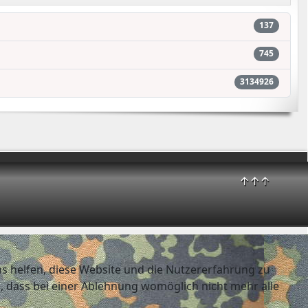
137
745
3134926
↑↑↑
ns helfen, diese Website und die Nutzererfahrung zu
e, dass bei einer Ablehnung womöglich nicht mehr alle