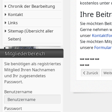
kostenlos unter
Chronik der Bearbeitung
Ihre Beit
Kontakt
Links
Sie möchten Beit
Gerne nehmen wir
Sitemap (Übersicht aller
unser
Kontaktfo
Seiten)
Sie möchten Mit
unsere
Formular
Mitgliederbereich
Sie benötigen als registriertes
Mitglied Ihren Nachnamen
Vorheriger Beitra
Näch
Zurück
Weit
und Ihr zugesendetes
Passwort.
Benutzername
Passwort