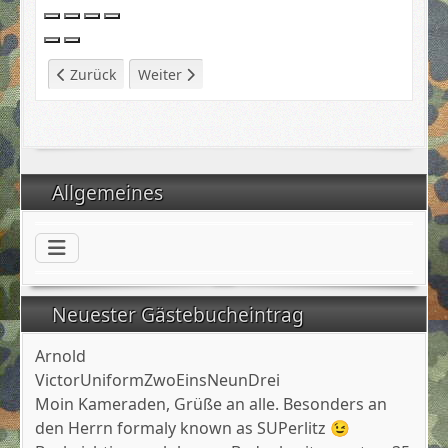
Vorheriger Beitrag: Veranstaltungen 2010
Nächster Beitrag: 27.01.2011 - Stammtisch m
Zurück
Weiter
Allgemeines
Neuester Gästebucheintrag
Arnold
VictorUniformZwoEinsNeunDrei
Moin Kameraden, Grüße an alle. Besonders an
den Herrn formaly known as SUPerlitz 😉