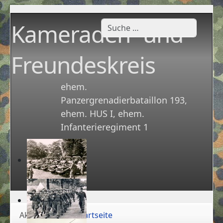
Kameraden- und
Suchen
Freundeskreis
ehem.
Panzergrenadierbataillon 193,
ehem. HUS I, ehem.
Infanterieregiment 1
Aktuelle Seite:
Startseite