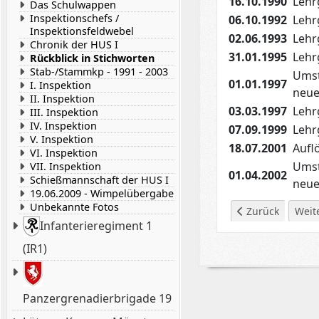
16.10.1990
Lehr
Das Schulwappen
Inspektionschefs /
06.10.1992
Lehr
Inspektionsfeldwebel
02.06.1993
Lehr
Chronik der HUS I
31.01.1995
Lehr
Rückblick in Stichworten
Stab-/Stammkp - 1991 - 2003
Umst
01.01.1997
I. Inspektion
neue
II. Inspektion
03.03.1997
Lehr
III. Inspektion
IV. Inspektion
07.09.1999
Lehr
V. Inspektion
18.07.2001
Aufl
VI. Inspektion
Umst
VII. Inspektion
01.04.2002
Schießmannschaft der HUS I
neue
19.06.2009 - Wimpelübergabe
Unbekannte Fotos
Vorheriger Beitra
Nächs
Zurück
Weit
Infanterieregiment 1
(IR1)
Panzergrenadierbrigade 19