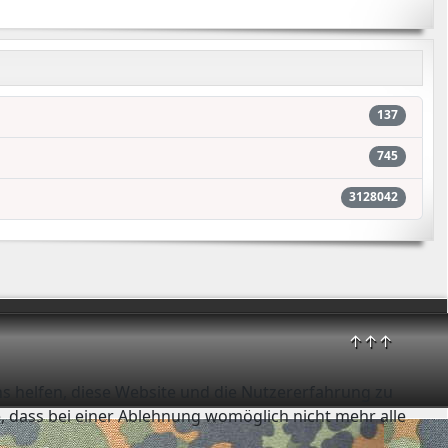
137
745
3128042
↑↑↑
ns helfen, diese Website und die Nutzererfahrung zu
e, dass bei einer Ablehnung womöglich nicht mehr alle