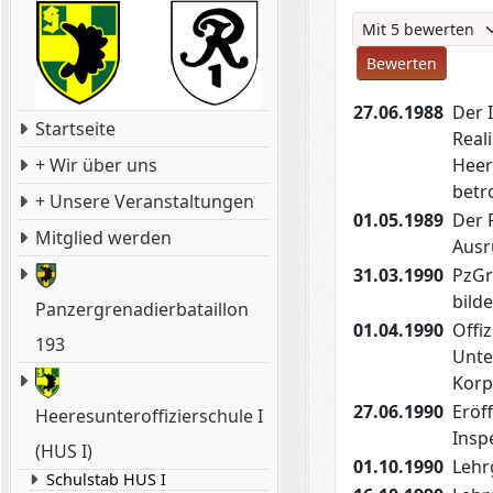
Bitte bewerten
27.06.1988
Der 
Startseite
Real
Heer
+ Wir über uns
betr
+ Unsere Veranstaltungen
01.05.1989
Der 
Mitglied werden
Ausr
31.03.1990
PzGr
bild
Panzergrenadierbataillon
01.04.1990
Offi
193
Unte
Korp
27.06.1990
Eröf
Heeresunteroffizierschule I
Insp
(HUS I)
01.10.1990
Lehr
Schulstab HUS I