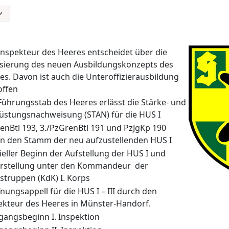
Inspekteur des Heeres entscheidet über die
isierung des neuen Ausbildungskonzepts des
es. Davon ist auch die Unteroffizierausbildung
offen
Führungsstab des Heeres erlässt die Stärke- und
üstungsnachweisung (STAN) für die HUS I
enBtl 193, 3./PzGrenBtl 191 und PzJgKp 190
en den Stamm der neu aufzustellenden HUS I
zieller Beginn der Aufstellung der HUS I und
rstellung unter den Kommandeur der
struppen (KdK) I. Korps
fnungsappell für die HUS I – III durch den
ekteur des Heeres in Münster-Handorf.
gangsbeginn I. Inspektion