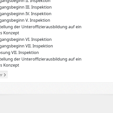
gangsbeginn II. Inspektion
gangsbeginn III. Inspektion
gangsbeginn IV. Inspektion
gangsbeginn V. Inspektion
ellung der Unteroffizierausbildung auf ein
s Konzept
gangsbeginn VI. Inspektion
gangsbeginn VII. Inspektion
ösung VII. Inspektion
ellung der Unteroffizierausbildung auf ein
s Konzept
g: I. Inspektion
ter Beitrag: HUS I - Informationsschrift Lehrgruppe B - Elchschau
er